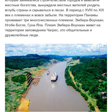
которые занимались строительством городов и вывозили
местные богатства, вынуждали местных жителей уходить
вглубь страны и скрываться в лесах. В период с XVIII по XIX
век о племенах и вовсе забыли. На территории Панамы
проживает три многочисленных племени: Эмбера-Воунаан,
Нгобе-Богле, Гуна-Яла. Племя Эмбера-Воунаан живет на
территории заповедника Чагрес, это общительные и
дружелюбные люди.