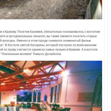
ке к Кракову. Посетив Казимеж, обязательно познакомьтесь с костелом
ните в ортодоксальные синагоги, вы также сможете посетить старые
ой культуры. Именно в этом городе снимался знаменитый фильм
". В Костеле святой Катарины, который построен по всем канонам
й по праву считается одним из самых лучших в Кракове. А в костеле
 "Поклонение волхвов" Томассо Долабелла.