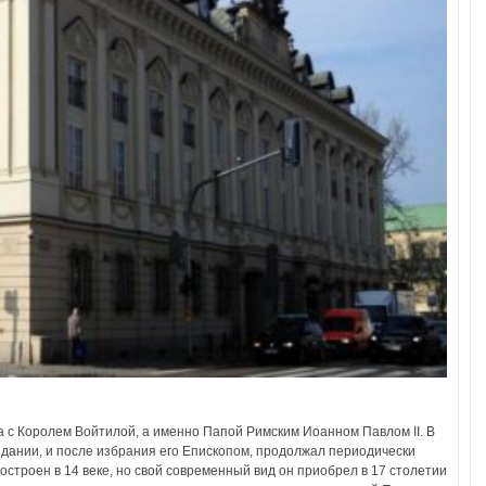
а с Королем Войтилой, а именно Папой Римским Иоанном Павлом II. В
здании, и после избрания его Епископом, продолжал периодически
остроен в 14 веке, но свой современный вид он приобрел в 17 столетии