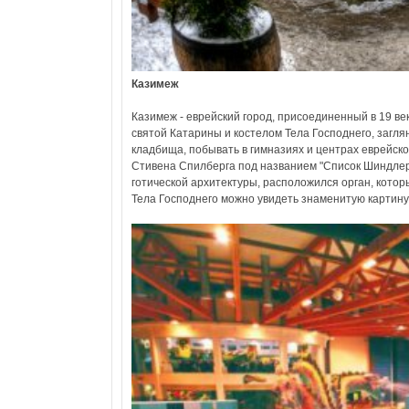
Казимеж
Казимеж - еврейский город, присоединенный в 19 ве
святой Катарины и костелом Тела Господнего, загля
кладбища, побывать в гимназиях и центрах еврейск
Стивена Спилберга под названием "Список Шиндлера
готической архитектуры, расположился орган, которы
Тела Господнего можно увидеть знаменитую картину