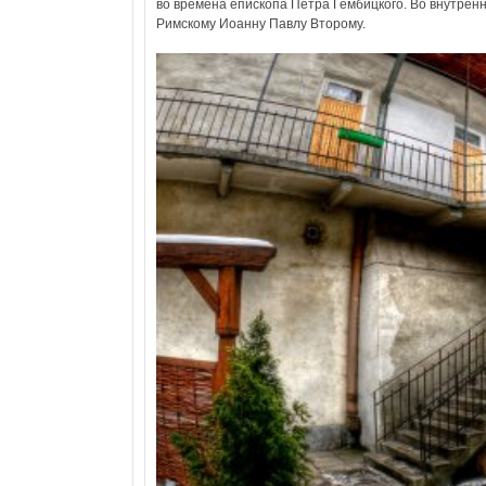
во времена епископа Петра Гембицкого. Во внутрен
Римскому Иоанну Павлу Второму.