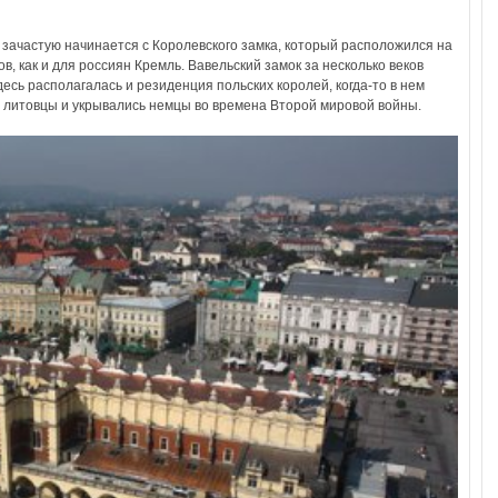
 зачастую начинается с Королевского замка, который расположился на
в, как и для россиян Кремль. Вавельский замок за несколько веков
есь располагалась и резиденция польских королей, когда-то в нем
и литовцы и укрывались немцы во времена Второй мировой войны.