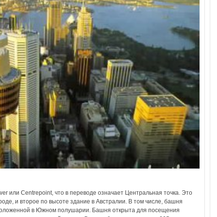
r или Centrepoint, что в переводе означает Центральная точка. Это
роде, и второе по высоте здание в Австралии. В том числе, башня
сположенной в Южном полушарии. Башня открыта для посещения