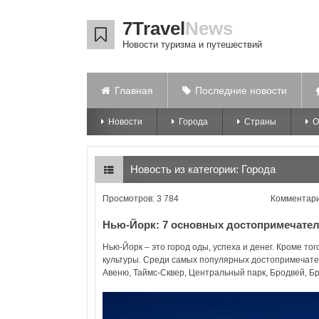
7Travel
News
Новости туризма и путешествий
Главная
Последние новости
Новости
Города
Страны
О
Новость из категории:
Города
Просмотров: 3 784
Комментари
Нью-Йорк: 7 основных достопримечате
Нью-Йорк – это город оды, успеха и денег. Кроме то
культуры. Среди самых популярных достопримечат
Авеню, Таймс-Сквер, Центральный парк, Бродвей, Бр