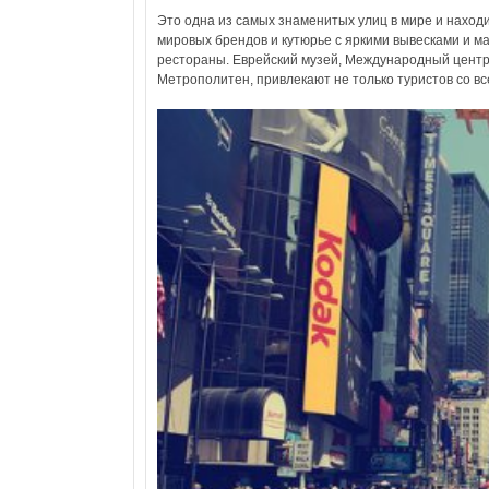
Это одна из самых знаменитых улиц в мире и наход
мировых брендов и кутюрье с яркими вывесками и 
рестораны. Еврейский музей, Международный центр 
Метрополитен, привлекают не только туристов со вс