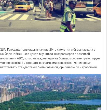
ША. Площадь появилась в начале 20-го столетия и была названа в
ью-Йорк Таймс». Это центр внушительных размеров с развитой
лекомпании АВС, которая каждое утро на большом экране транслирует
суточно сверкает и мерцает рекламными вывесками, мониторами,
тветствовать стандартам и быть большой, оригинальной и красочной.