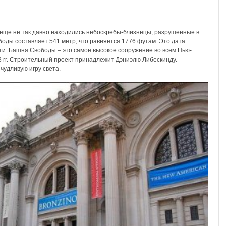
 еще не так давно находились небоскребы-близнецы, разрушенные в
боды составляет 541 метр, что равняется 1776 футам. Это дата
и. Башня Свободы – это самое высокое сооружение во всем Нью-
3 гг. Строительный проект принадлежит Дэниэлю Либескинду.
чудливую игру света.