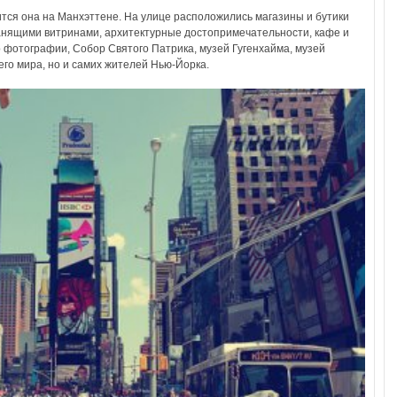
ится она на Манхэттене. На улице расположились магазины и бутики
манящими витринами, архитектурные достопримечательности, кафе и
фотографии, Собор Святого Патрика, музей Гугенхайма, музей
его мира, но и самих жителей Нью-Йорка.