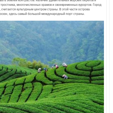
вать землей контрастов: наличие удивительных морских берегов и
тростника, многочисленных храмов и своевременных курортов. Город
, считается культурным центром страны. В этой части острова
 Гаосюн, здесь самый большой международный порт страны.