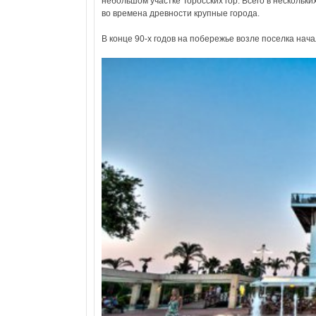
небольшом участке Торосских гор. Всего в нескольк
во времена древности крупные города.
В конце 90-х годов на побережье возле поселка нача