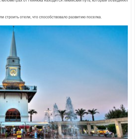
их километрах от Гейнюка находится ликийский путь, который объединял
ли строить отели, что способствовало развитию поселка.