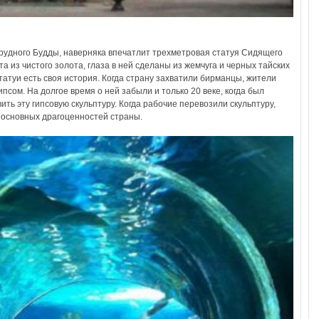
мрудного Будды, наверняка впечатлит трехметровая статуя Сидящего
та из чистого золота, глаза в ней сделаны из жемчуга и черных тайских
атуи есть своя история. Когда страну захватили бирманцы, жители
псом. На долгое время о ней забыли и только 20 веке, когда был
ть эту гипсовую скульптуру. Когда рабочие перевозили скульптуру,
з основных драгоценностей страны.