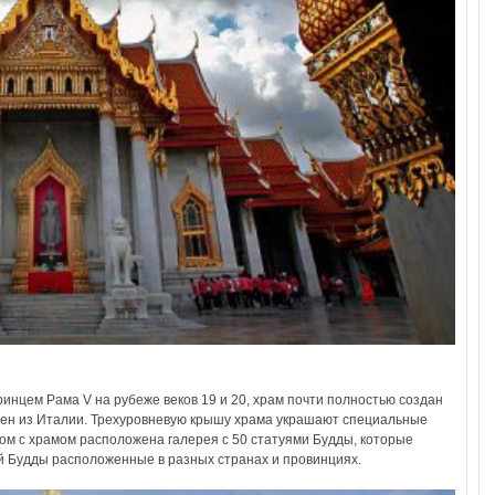
инцем Рама V на рубеже веков 19 и 20, храм почти полностью создан
езен из Италии. Трехуровневую крышу храма украшают специальные
ом с храмом расположена галерея с 50 статуями Будды, которые
й Будды расположенные в разных странах и провинциях.