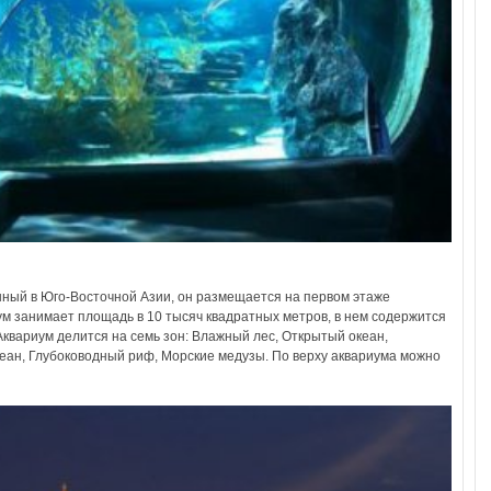
нный в Юго-Восточной Азии, он размещается на первом этаже
ум занимает площадь в 10 тысяч квадратных метров, в нем содержится
квариум делится на семь зон: Влажный лес, Открытый океан,
еан, Глубоководный риф, Морские медузы. По верху аквариума можно