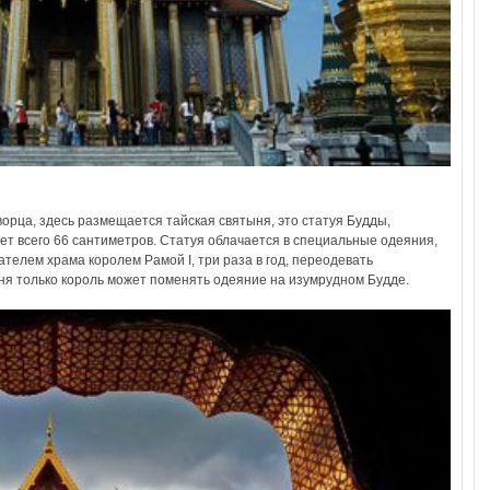
орца, здесь размещается тайская святыня, это статуя Будды,
ет всего 66 сантиметров. Статуя облачается в специальные одеяния,
телем храма королем Рамой I, три раза в год, переодевать
дня только король может поменять одеяние на изумрудном Будде.