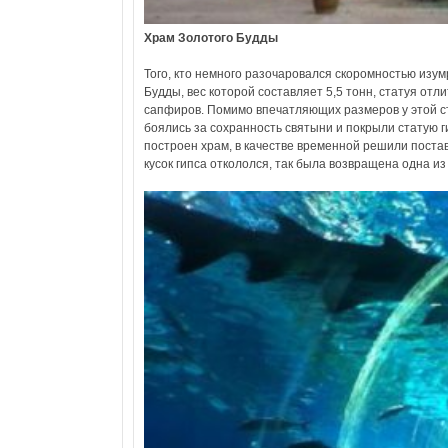
Храм Золотого Будды
Того, кто немного разочаровался скоромностью изу
Будды, вес которой составляет 5,5 тонн, статуя отли
сапфиров. Помимо впечатляющих размеров у этой ст
боялись за сохранность святыни и покрыли статую ги
построен храм, в качестве временной решили постави
кусок гипса откололся, так была возвращена одна и