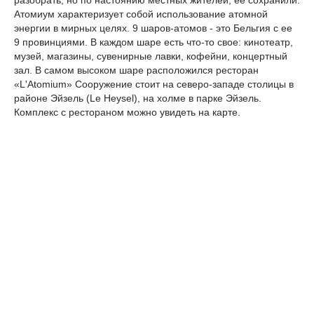
разобрать, но по настоянию местных жителей, ее сохранили.
Атомиум характеризует собой использование атомной
энергии в мирных целях. 9 шаров-атомов - это Бельгия с ее
9 провинциями. В каждом шаре есть что-то свое: кинотеатр,
музей, магазины, сувенирные лавки, кофейни, концертный
зал. В самом высоком шаре расположился ресторан
«L'Atomium» Сооружение стоит на северо-западе столицы в
районе Эйзель (Le Heysel), на холме в парке Эйзель.
Комплекс с рестораном можно увидеть на карте.