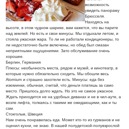
возможность
увидеть панораму
Брюсселя.
Находясь на
высоте, в этом чудном шарике, вам кажется, что вы парите
над землей. Но есть и свои минусы. Мы отдыхали летом, и
стояла ужасная жара. То ли не работали кондиционеры, то
ли недостаточно были включены, но обед был смазан
неприятными ощущениями. Зато обслуживание очень
хорошее.
Берлин, Германия
Плюсы: необычность места, рядом и музей, и кинотеатр, в
которые нужно обязательно сходить. Мы обошли весь
Atomium и страшно захотели есть. Минусы: еда без
изюминки, обычная, считай, что деньги платишь за само
место. Пришлось долго ждать. Но это не самое ужасное.
Ждать приходится не на удобных диванах и не в чил-ауте, а
возле лифта, толкаясь с такими же ожидающими, как и ты
сам.
Стокгольм, Швеция
Нам очень понравилась еда. Может кто-то из гурманов и не
оценил кухни, не знаю. В нашей полудетской-полувзрослой