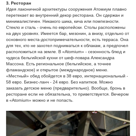
3. Ресторан
Идея лаконичной архитектуры сооружения Атомиум плавно
перетекает во внутренний декор ресторана. Он сдержан и
минималистичен. Никакого шика, кича или помпезности.
Стекло и сталь - очень по европейски. Столы расположены
на двух уровнях. Имеется бар, мезонин, а внизу, отдельно от
основного места-достопримечательности, есть терраса. Она
для тех, кто не захотел подниматься к облакам, а предпочел
расположиться на земле. В «Atomium» - сезонность блюд и
чудеса бельгийской кухни от шеф-повара Александра
Массона. Есть региональное (бельгийское, а точнее
фламандское) и открытое (международное) меню.
«Местный» обед обойдется в 38 евро, интернациональный -
58 евро. Бизнес-ланч - 24 евро. Без напитков. Можно
заказать детское меню (предварительно). Вообще, бронь в
ресторане если не обязательна, то приветствуется. Вечером
в «Atomium» можно и не попасть.