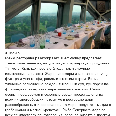
4. Меню
Меню ресторана разнообразно. Шеф-повар предлагает
только качественную, натуральную, фермерскую продукцию.
Тут могут быть как простые блюда, так и сложные
изысканные варианты. Жареные омары и карпаччо из тунца,
фуа-гра и утка конфи, равиоли с козьим сыром. Есть и
типичные бельгийские блюда - тыквенный суп, лук-порей по-
фламандски, ватерзой с нарезанными овощами. Сейчас
осень - пора урожая и сезонные овощи представлены во
всем их многообразии. К тому же в ресторане царит
разнообразие кухни, основанной на морепродуктах - мидии с
гребешками и мелкой креветкой. Рыба Северного моря во
всех ее ипостасях приготовления: зеленое ризотто с треской,